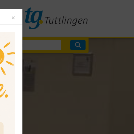
Close
×