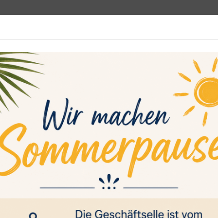
programm
Rehasport
Sportsuche
Media