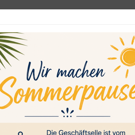
programm
Rehasport
Sportsuche
Media