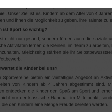
ken! Bei der TG Tuttlingen und unserem Kooperationsp
ichen Leistungen im Vordergrund, sondern vor allem d
iel. Unser Ziel ist es, Kindern ab dem Alter von 4 Jahren
ten und ihnen die Möglichkeit zu geben, ihre Talente zu e
 ist Sport so wichtig?
ist nicht nur gesund, sondern fördert auch die soziale 
iche Aktivitäten lernen die Kleinen, im Team zu arbeite
nzuhalten. Gleichzeitig stärken sie ihr Selbstbewussts
ettbewerb.
wartet die Kinder bei uns?
 Sportvereine bieten ein vielfältiges Angebot an Aktivi
eiten von Kindern ab 4 Jahren abgestimmt sind. Mit
en entdecken die Kinder den Spaß am Sport und lerne
 nicht nur der klassische Handball im Mittelpunkt, so
, die den Kindern eine Menge Freude bereiten werden.