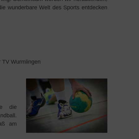
die wunderbare Welt des Sports entdecken
r TV Wurmlingen
re die
dball.
paß am