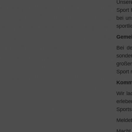
Unsere
Sport 
bei un
sportli
Gemei
Bei d
sonder
großen
Sport 
Komm 
Wir la
erlebe
Sports
Meldet
Macht 