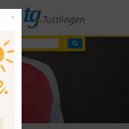
Close
×