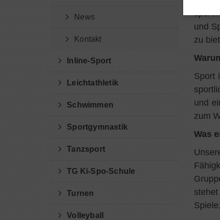
entdec
sportl
News
und Sp
Kontakt
zu bie
Warum
Inline-Sport
Sport 
Leichtathletik
sportl
und ei
Schwimmen
zum W
Sportgymnastik
Was er
Tanzsport
Unsere
Fähigk
TG Ki-Spo-Schule
Grupp
stehet
Turnen
Spiele
Volleyball