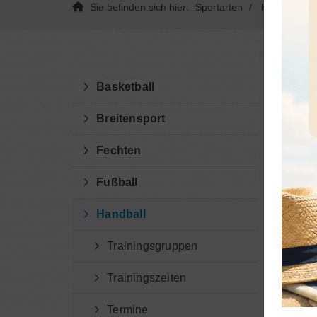
Sie befinden sich hier:
Sportarten
Handball
Basketball
Breitensport
Fechten
Fußball
Wir
Handball
Lieb
Lieb
Trainingsgruppen
Trainingszeiten
wir mö
Termine