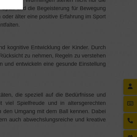
artner TV Wurmlingen stehen nicht nur die
er Spaß und die Begeisterung für Bewegung
 oder älter eine positive Erfahrung im Sport
ntfalten.
und kognitive Entwicklung der Kinder. Durch
n, Rücksicht zu nehmen, Regeln zu verstehen
ein und entwickeln eine gesunde Einstellung
täten, die speziell auf die Bedürfnisse und
 viel Spielfreude und in altersgerechten
n den Umgang mit dem Ball kennen. Dabei
ndern auch abwechslungsreiche und kreative