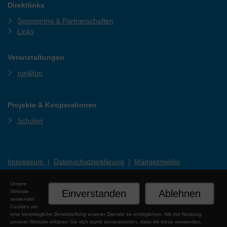
Direktlinks
Sponsoring & Partnerschaften
Links
Veranstaltungen
run&fun
Projekte & Kooperationen
Schulen
Impressum
|
Datenschutzerklärung
|
Mängelmelder
Unsere
Einverstanden
Ablehnen
Website
verwendet
Cookies um
eine bestmögliche Bereitstellung unserer Dienste zu ermöglichen. Mit der Nutzung
unserer Website erklären Sie sich damit einverstanden, dass wir diese verwenden.