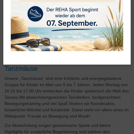
Tanzmäuse
Unsere „Tanzmäuse“ sind eine fröhliche und energiegeladene
Gruppe für Kinder im Alter von 5 bis 7 Jahren. Jeden Montag von
16:15 bis 17:00 Uhr entdecken die Kinder spielerisch die Welt des
Tanzes.Mit abwechslungsreichen Tanzliedern, kindgerechtem
Bewegungstraining und viel Spaß fördern wir Koordination,
körperliche Aktivität und Kreativität. Dabei steht vor allem eines im
Mittelpunkt: Freude an Bewegung und Musik!
Zur Abwechslung sorgen gemeinsame Spiele und kleine
Highlights für zusätzliche Begeisterung und stärken den