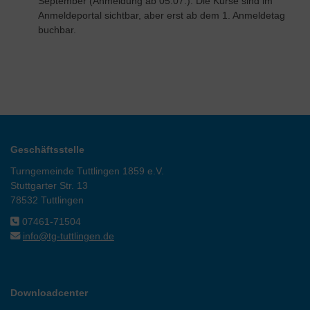
September (Anmeldung ab 05.07.). Die Kurse sind im
Anmeldeportal sichtbar, aber erst ab dem 1. Anmeldetag
buchbar.
Geschäftsstelle
Turngemeinde Tuttlingen 1859 e.V.
Stuttgarter Str. 13
78532 Tuttlingen
07461-71504
info@tg-tuttlingen.de
Downloadcenter