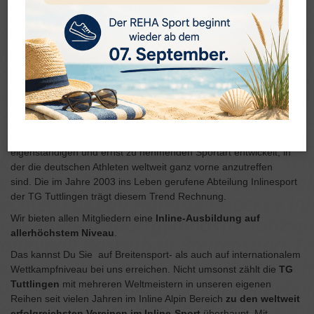
Ursprünglich als Sommersportart der Skifahrer entstanden, hat
sich der Inline Sport in den letzten Jahren immer stärker zu einer
eigenständigen und ernst zu nehmenden Sportart entwickelt, in
der die deutschen Athleten weltweit ganz vorne anzutreffen
sind. Die im Jahre 2003 ins Leben gerufene Abteilung Inlinesport
der TG Tuttlingen trägt diesem Trend Rechnung.
Wir bieten allen Mitgliedern eine
Inline-Ausbildung auf
allerhöchstem Niveau
.
Das kannst Du Sie auf Breitensport- als auch auf internationalem
Wettkampfniveau bei uns erreichen. Nicht umsonst zählt die
TG
Tuttlingen
mit mehreren Weltmeistern in unseren eigenen
Reihen seit vielen Jahren im Inline Alpin Bereich
zu den weltweit
erfolgreichsten Vereinen im Inline-Sport
überhaupt. Mit