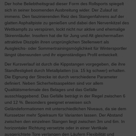
Der hohe Beliebtheitsgrad dieser Form des Rollsports spiegelt
sich in seiner boomenden Ausbreitung wider. Der Zulauf ist
immens. Den faszinierenden Reiz des Stangenfahrens auf der
glatten Asphaltpiste zu genießen und dabei den Nervenkitzel des
Wettkampfs zu verspüren, lockt nicht nur aktive und ehemalige
Skirennläufer. Insofern hat die für Jung und Alt gleichermaßen
attraktive Disziplin ihren ursprünglichen Stellenwert als
Ausgleichs- oder Sommertrainingsmöglichkeit für Wintersportler
längst überwunden und ihr eigenständiges Profil entwickelt.
Der Kursverlauf ist durch die Kippstangen vorgegeben, die ihre
Standfestigkeit durch Metallplatten (ca. 15 kg schwer) erhalten.
Die Eignung der Strecke ist durch verschiedene Parameter
definiert. Neben Sicherheitsaspekten sind vor allem
Qualitätsmerkmale des Belages und das Gefälle
ausschlaggebend. Das Gefälle beträgt in der Regel zwischen 6
und 12 %. Besonders geeignet erweisen sich
Geländeformationen mit unterschiedlichen Niveaus, da sie dem
Kurssetzer mehr Spielraum für Varianten lassen. Der Abstand
zwischen den einzelnen Stangen liegt zwischen 3m und 6m. In
horizontaler Richtung versetzte oder in einer Vertikale
ausgerichtete Tore verlangen den Läufern Flexibilität und