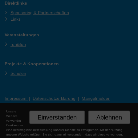
Direktlinks
Sponsoring & Partnerschaften
Links
Veranstaltungen
run&fun
Projekte & Kooperationen
Schulen
Impressum
|
Datenschutzerklärung
|
Mängelmelder
Unsere
Einverstanden
Ablehnen
Website
verwendet
Cookies um
eine bestmögliche Bereitstellung unserer Dienste zu ermöglichen. Mit der Nutzung
unserer Website erklären Sie sich damit einverstanden, dass wir diese verwenden.