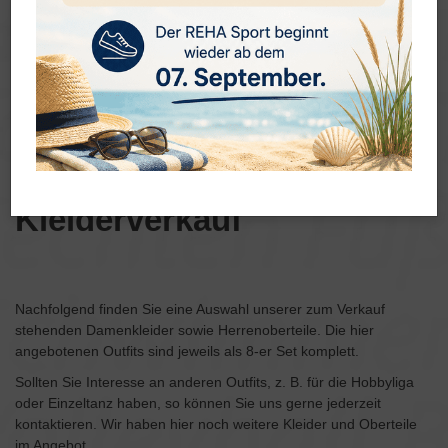
Kleiderverkauf
Nachfolgend finden Sie eine Auswahl unserer zum Verkauf
stehenden Damenkleider sowie Herrenoberteile. Die hier
angebotenen Outfits sind jeweils als 8-er Set komplett.
Sollten Sie Interesse an anderen Outfits, z. B. für die Hobbyliga
oder Einzeltanz haben, so können Sie uns gerne jederzeit
kontaktieren. Wir haben hier noch weitere Kleider und Oberteile
im Angebot.