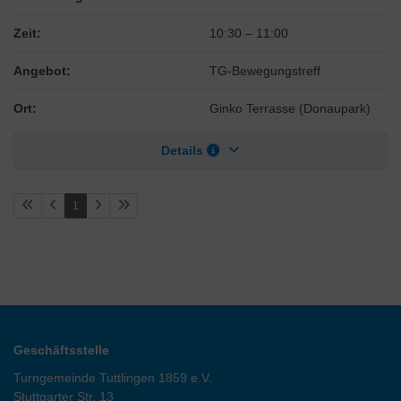
Zeit:
10:30
–
11:00
Angebot:
TG-Bewegungstreff
Ort:
Ginko Terrasse (Donaupark)
Details
1
Geschäftsstelle
Turngemeinde Tuttlingen 1859 e.V.
Stuttgarter Str. 13