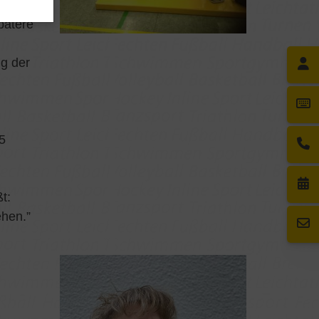
pätere
g der
5
t:
ehen.”