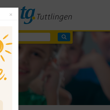
Close
×