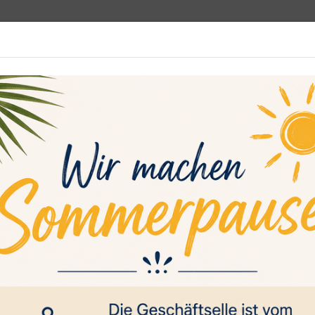
programm
Rehasport
Sportsuche
Media