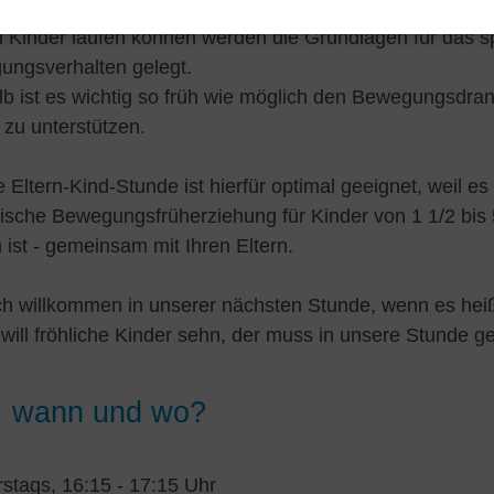
 Kinder laufen können werden die Grundlagen für das s
ungsverhalten gelegt.
b ist es wichtig so früh wie möglich den Bewegungsdran
 zu unterstützen.
 Eltern-Kind-Stunde ist hierfür optimal geeignet, weil es
rische Bewegungsfrüherziehung für Kinder von 1 1/2 bis 
 ist - gemeinsam mit Ihren Eltern.
ch willkommen in unserer nächsten Stunde, wenn es heiß
will fröhliche Kinder sehn, der muss in unsere Stunde g
, wann und wo?
stags, 16:15 - 17:15 Uhr