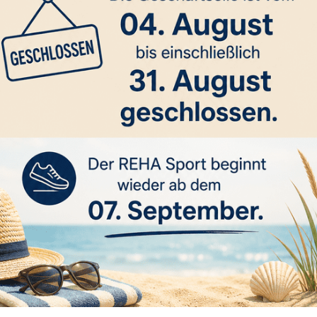
tik
Trainingsgruppen
Klein & Groß Bewegungsfrüh- erziehu
ein & Groß -
wegungsfrüh-
ziehung
nkinder von 1 1/2 bis 5 Jahren mit Elt