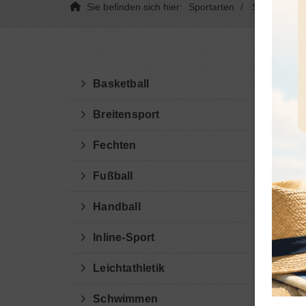
Sie befinden sich hier:
Sportarten
Sportgymnas
Basketball
Breitensport
Fechten
Kl
Fußball
Be
Handball
er
Inline-Sport
Leichtathletik
Klei
Schwimmen