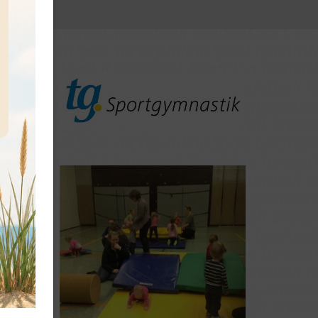
ng
ern