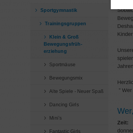
Sobald
Sportgymnastik
Beweg
Trainingsgruppen
Deshal
Kinder
Klein & Groß
Bewegungsfrüh-
Unsere
erziehung
spiele
Sportmäuse
Jahren
Bewegungsmix
Herzli
” Wer 
Alte Spiele - Neuer Spaß
Dancing Girls
Wer
Mini's
Zeit:
donner
Fantastic Girls