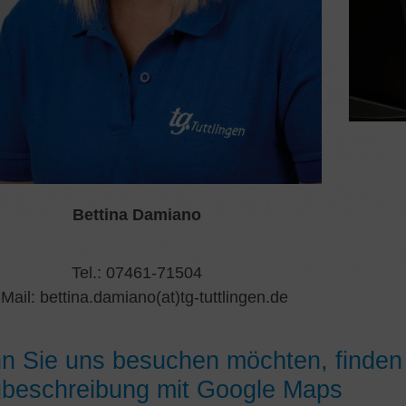
Bettina Damiano
Tel.: 07461-71504
Mail: bettina.damiano(at)tg-tuttlingen.de
 Sie uns besuchen möchten, finden 
beschreibung mit Google Maps