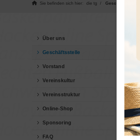
Sie befinden sich hier:
die tg
Geschäftsstelle
Ge
Über uns
Geschäftsstelle
In der
Angebo
Vorstand
Deine 
Vereinskultur
TG Tu
Vereinsstruktur
Turnge
Online-Shop
Stuttg
78532 
Sponsoring
Telefo
FAQ