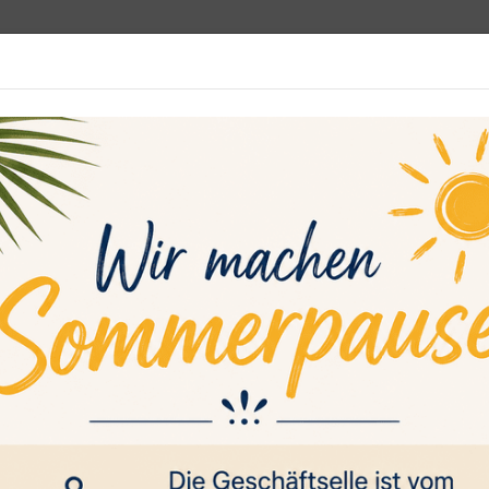
programm
Rehasport
Sportsuche
Media