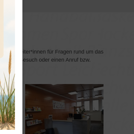
re Mitarbeiter*innen für Fragen rund um das
önlichen Besuch oder einen Anruf bzw.