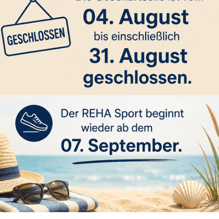
schäftsstelle
 Geschäftsstelle in der Stuttgarterstraße 13 stehen unse
t gerne zur Verfügung. Wir freuen uns auf Deinen pers
Email.
ttlingen
meinde Tuttlingen 1859 e.V.
arter Straße 13
Tuttlingen
n: 07461 - 71504