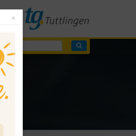
Close
×