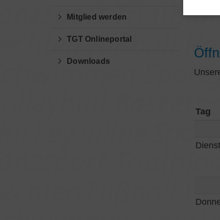
E-Mai
Mitglied werden
TGT Onlineportal
Öffn
Downloads
Unsere
Tag
Diens
Donne