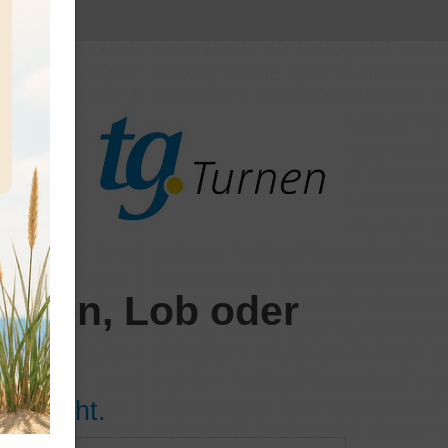
ungen, Lob oder
achricht.