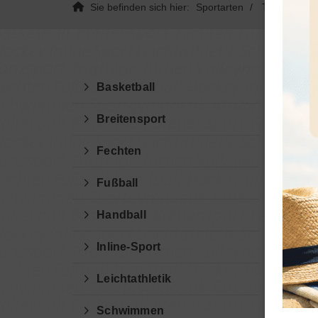
Sie befinden sich hier:
Sportarten
Turnen
K
Basketball
Breitensport
Fechten
Fußball
Si
Handball
Kr
Inline-Sport
Leichtathletik
Die 
Schwimmen