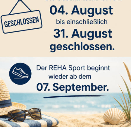
ontakt
e haben Fragen, Anreg
itik?
Abteilung Turnen freut sich auf Ihre N