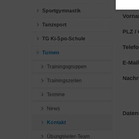
Name
Sportgymnastik
Vorna
Tanzsport
PLZ / 
TG Ki-Spo-Schule
Telefo
Turnen
E-Mail
Trainingsgruppen
Nachri
Trainingszeiten
Termine
News
Daten
Kontakt
Übungsleiter-Team