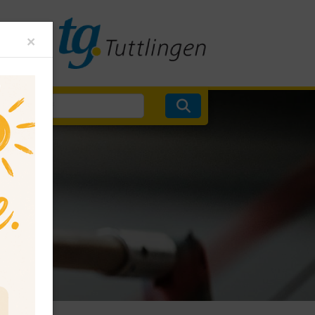
Close
×