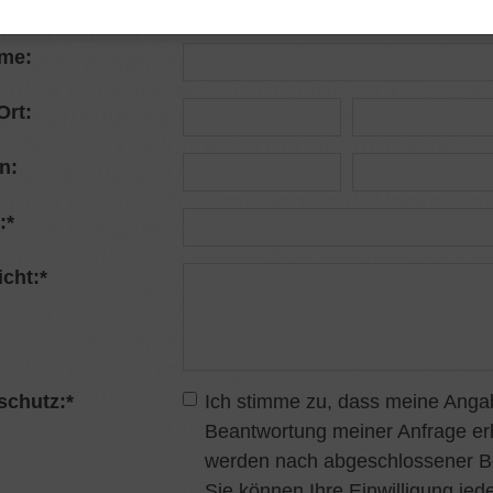
:
*
me:
Ort:
n:
:
*
cht:
*
schutz:
*
Ich stimme zu, dass meine Anga
Beantwortung meiner Anfrage er
werden nach abgeschlossener Bea
Sie können Ihre Einwilligung jede