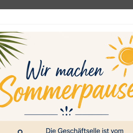
programm
Rehasport
Sportsuche
Media