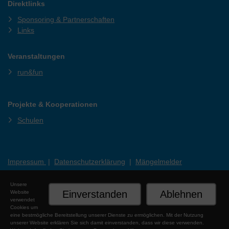
Direktlinks
Sponsoring & Partnerschaften
Links
Veranstaltungen
run&fun
Projekte & Kooperationen
Schulen
Impressum
|
Datenschutzerklärung
|
Mängelmelder
Unsere
Einverstanden
Ablehnen
Website
verwendet
Cookies um
eine bestmögliche Bereitstellung unserer Dienste zu ermöglichen. Mit der Nutzung
unserer Website erklären Sie sich damit einverstanden, dass wir diese verwenden.