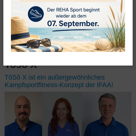
Toso X
TôSô X ist ein außergewöhnliches
Kampfsportfitness-Konzept der IFAA!