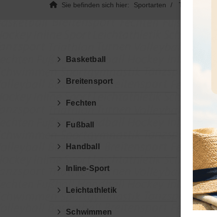
Sie befinden sich hier:
Sportarten
Tanzsport
Basketball
Breitensport
Fechten
Fußball
Solo
Handball
Kein T
Inline-Sport
Kein P
Turnie
Leichtathletik
Beim S
Schwimmen
die Te