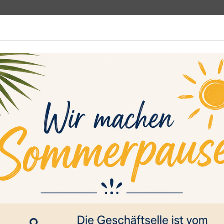
programm
Rehasport
Sportsuche
Media