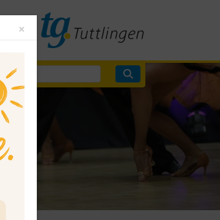
Close
×