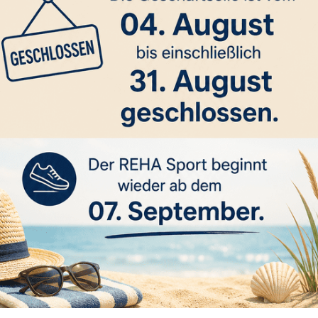
Trainingsgruppen
Einzelturniertanz / Solo Dance
Solo Dance 
 Dance Turniergruppe
anzpartner?
roblem für unsere Tänzer/innen der Solo-
rgruppe.
olo-Turniertanz lernen unsere Tänzer/innen
chnik und Basic-Figuren der Standard- und