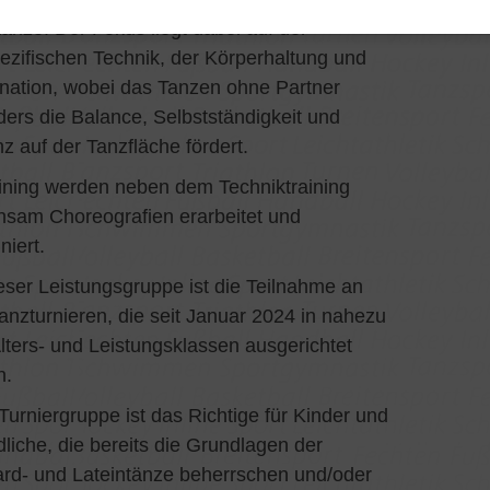
tänze. Der Fokus liegt dabei auf der
ezifischen Technik, der Körperhaltung und
nation, wobei das Tanzen ohne Partner
ers die Balance, Selbstständigkeit und
z auf der Tanzfläche fördert.
ining werden neben dem Techniktraining
sam Choreografien erarbeitet und
niert.
ieser Leistungsgruppe ist die Teilnahme an
anzturnieren, die seit Januar 2024 in nahezu
Alters- und Leistungsklassen ausgerichtet
n.
Turniergruppe ist das Richtige für Kinder und
liche, die bereits die Grundlagen der
rd- und Lateintänze beherrschen und/oder