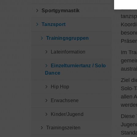
Latein
Sportgymnastik
tanzsp
Koordi
Tanzsport
besond
Trainingsgruppen
Präsen
Lateinformation
Im Tra
gemein
Einzelturniertanz / Solo
austrai
Dance
Ziel d
Hip Hop
Solo-T
allen 
Erwachsene
werde
Kinder/Jugend
Diese 
Jugend
Trainingszeiten
Standa