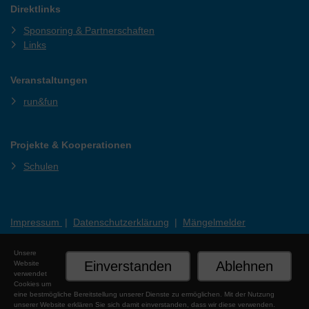
Direktlinks
Sponsoring & Partnerschaften
Links
Veranstaltungen
run&fun
Projekte & Kooperationen
Schulen
Impressum
|
Datenschutzerklärung
|
Mängelmelder
Unsere
Einverstanden
Ablehnen
Website
verwendet
Cookies um
eine bestmögliche Bereitstellung unserer Dienste zu ermöglichen. Mit der Nutzung
unserer Website erklären Sie sich damit einverstanden, dass wir diese verwenden.