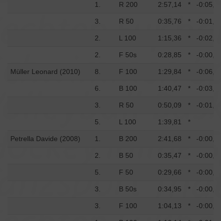
1.
R 200
2:57,14
*
-0:05,4
3.
R 50
0:35,76
*
-0:01,5
2.
L 100
1:15,36
*
-0:02,4
2.
F 50s
0:28,85
*
-0:00,6
Müller Leonard (2010)
8.
F 100
1:29,84
*
-0:06,8
6.
B 100
1:40,47
*
-0:03,6
3.
R 50
0:50,09
*
-0:01,2
5.
L 100
1:39,81
*
Petrella Davide (2008)
1.
B 200
2:41,68
*
-0:00,7
2.
B 50
0:35,47
*
-0:00,6
5.
F 50
0:29,66
*
-0:00,0
3.
B 50s
0:34,95
*
-0:00,5
3.
F 100
1:04,13
*
-0:00,1