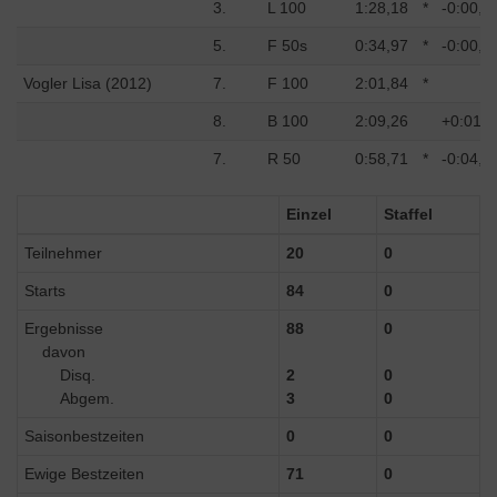
3.
L 100
1:28,18
*
-0:00,3
5.
F 50s
0:34,97
*
-0:00,7
Vogler Lisa (2012)
7.
F 100
2:01,84
*
8.
B 100
2:09,26
+0:01,2
7.
R 50
0:58,71
*
-0:04,7
Einzel
Staffel
Teilnehmer
20
0
Starts
84
0
Ergebnisse
88
0
davon
Disq.
2
0
Abgem.
3
0
Saisonbestzeiten
0
0
Ewige Bestzeiten
71
0