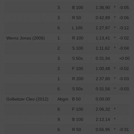
3.
B 100
1:36,90
*
-0:05,4
3.
R 50
0:42,89
*
-0:06,2
6.
L 100
1:27,87
*
-0:12,8
Wernz Jonas (2006)
1.
R 100
1:13,41
*
-0:02,4
2.
S 100
1:11,62
*
-0:04,5
3.
S 50s
0:31,94
+0:00,3
2.
F 100
1:00,48
*
-0:02,1
1.
R 200
2:37,80
*
-0:03,2
6.
S 50s
0:31,56
*
-0:03,0
Gollwitzer Cleo (2012)
Abgm
B 50
0:00,00
8.
F 100
2:06,32
*
9.
B 100
2:12,14
*
6.
R 50
0:55,95
*
-0:31,4