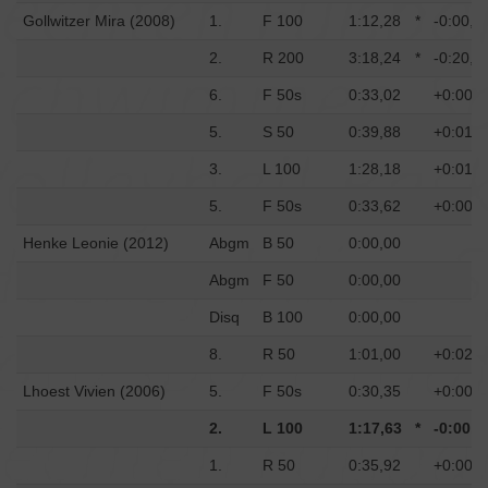
Gollwitzer Mira (2008)
1.
F 100
1:12,28
*
-0:00,5
2.
R 200
3:18,24
*
-0:20,4
6.
F 50s
0:33,02
+0:00,3
5.
S 50
0:39,88
+0:01,2
3.
L 100
1:28,18
+0:01,3
5.
F 50s
0:33,62
+0:00,9
Henke Leonie (2012)
Abgm
B 50
0:00,00
Abgm
F 50
0:00,00
Disq
B 100
0:00,00
8.
R 50
1:01,00
+0:02,6
Lhoest Vivien (2006)
5.
F 50s
0:30,35
+0:00,1
2.
L 100
1:17,63
*
-0:00,2
1.
R 50
0:35,92
+0:00,1