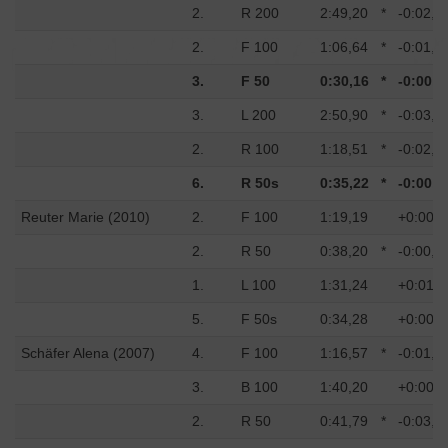
2.
R 200
2:49,20
*
-0:02,8
2.
F 100
1:06,64
*
-0:01,2
3.
F 50
0:30,16
*
-0:00,5
3.
L 200
2:50,90
*
-0:03,7
2.
R 100
1:18,51
*
-0:02,2
6.
R 50s
0:35,22
*
-0:00,5
Reuter Marie (2010)
2.
F 100
1:19,19
+0:00,9
2.
R 50
0:38,20
*
-0:00,5
1.
L 100
1:31,24
+0:01,2
5.
F 50s
0:34,28
+0:00,2
Schäfer Alena (2007)
4.
F 100
1:16,57
*
-0:01,1
3.
B 100
1:40,20
+0:00,4
2.
R 50
0:41,79
*
-0:03,3