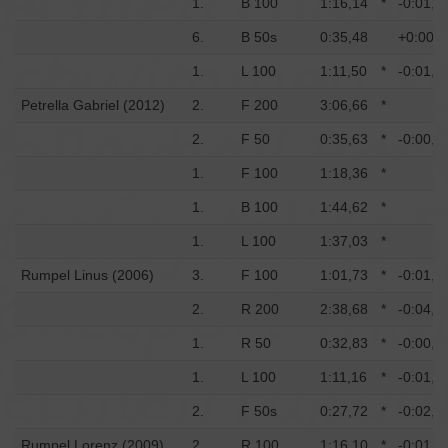
1.
B 100
1:16,14
*
-0:01,7
6.
B 50s
0:35,48
+0:00,5
1.
L 100
1:11,50
*
-0:01,7
Petrella Gabriel (2012)
2.
F 200
3:06,66
*
2.
F 50
0:35,63
*
-0:00,4
1.
F 100
1:18,36
*
1.
B 100
1:44,62
*
1.
L 100
1:37,03
*
Rumpel Linus (2006)
3.
F 100
1:01,73
*
-0:01,4
2.
R 200
2:38,68
*
-0:04,3
1.
R 50
0:32,83
*
-0:00,5
1.
L 100
1:11,16
*
-0:01,5
2.
F 50s
0:27,72
*
-0:02,2
Rumpel Lorenz (2009)
2.
R 100
1:16,10
*
-0:01,8