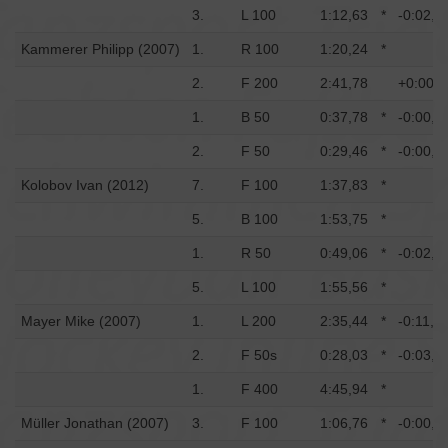
3.
L 100
1:12,63
*
-0:02,1
Kammerer Philipp (2007)
1.
R 100
1:20,24
*
2.
F 200
2:41,78
+0:00,1
1.
B 50
0:37,78
*
-0:00,2
2.
F 50
0:29,46
*
-0:00,5
Kolobov Ivan (2012)
7.
F 100
1:37,83
*
5.
B 100
1:53,75
*
1.
R 50
0:49,06
*
-0:02,9
5.
L 100
1:55,56
*
Mayer Mike (2007)
1.
L 200
2:35,44
*
-0:11,0
2.
F 50s
0:28,03
*
-0:03,0
1.
F 400
4:45,94
*
Müller Jonathan (2007)
3.
F 100
1:06,76
*
-0:00,9