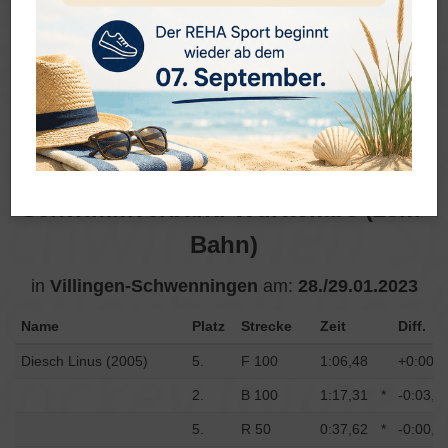
Ergebnisse
Bezirkscup des Bezirks
Südwürttemberg im
Schwimmverband Württembe (25m-
Bahn)
in
Villingen-Schwenningen
am:
28./29.01.2023
Name
Platz
Strecke
Zeit
Diff.
Diesch Linus (2005)
5.
F 100
1:06,48
+0:00,3
2.
B 100
1:17,31
*
-0:03,9
5.
R 50
0:37,62
*
-0:00,9