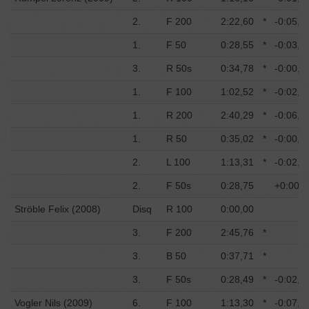
2.
F 200
2:22,60
*
-0:05,9
1.
F 50
0:28,55
*
-0:03,4
3.
R 50s
0:34,78
*
-0:00,2
1.
F 100
1:02,52
*
-0:02,3
1.
R 200
2:40,29
*
-0:06,6
1.
R 50
0:35,02
*
-0:00,4
2.
L 100
1:13,31
*
-0:02,6
2.
F 50s
0:28,75
+0:00,2
Ströble Felix (2008)
Disq
R 100
0:00,00
3.
F 200
2:45,76
*
3.
B 50
0:37,71
*
3.
F 50s
0:28,49
*
-0:02,4
Vogler Nils (2009)
6.
F 100
1:13,30
*
-0:07,5