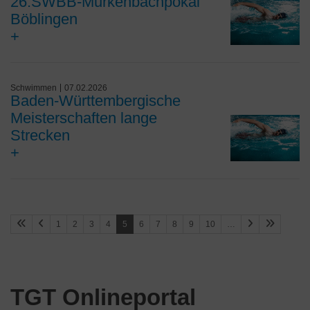
26.SWBB-Murkenbachpokal
Böblingen
+
Schwimmen
07.02.2026
Baden-Württembergische
Meisterschaften lange
Strecken
+
1
2
3
4
5
6
7
8
9
10
…
TGT Onlineportal