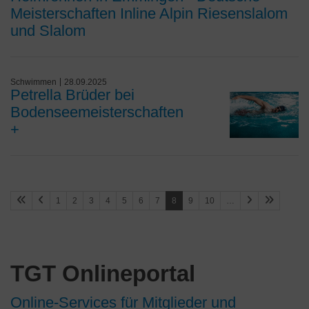
Meisterschaften Inline Alpin Riesenslalom
und Slalom
Schwimmen
28.09.2025
Petrella Brüder bei
Bodenseemeisterschaften
+
1
2
3
4
5
6
7
8
9
10
…
TGT Onlineportal
Online-Services für Mitglieder und