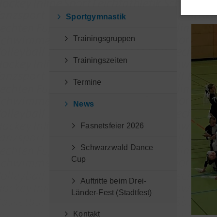
Sportgymnastik
Trainingsgruppen
Trainingszeiten
Termine
News
Fasnetsfeier 2026
Schwarzwald Dance
Cup
Auftritte beim Drei-
Länder-Fest (Stadtfest)
Kontakt