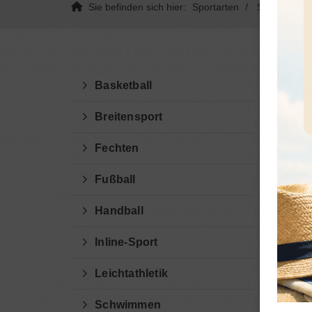
Sie befinden sich hier:
Sportarten
Sportgymnas
Basketball
Breitensport
Fechten
Fußball
Handball
Inline-Sport
Leichtathletik
Schwimmen