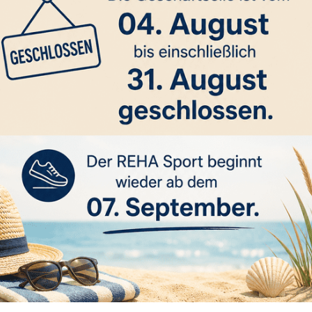
tik
News
Auftritt Leistungsgruppe Turnschau in Deißlingen