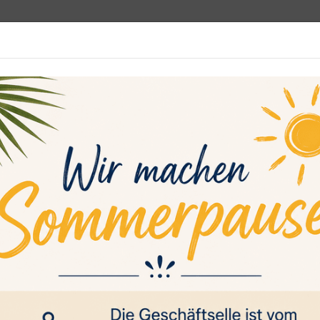
programm
Rehasport
Sportsuche
Media