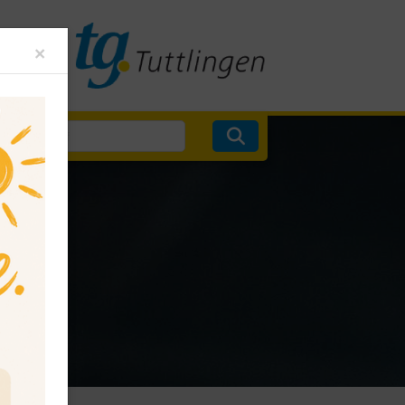
Close
×