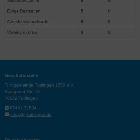
Saisonbestzeiten
0
0
Ewige Bestzeiten
5
0
Altersklassenrekorde
0
0
Vereinsrekorde
0
0
Geschäftsstelle
Turngemeinde Tuttlingen 1859 e.V.
Stuttgarter Str. 13
78532 Tuttlingen
07461-71504
info@tg-tuttlingen.de
Downloadcenter