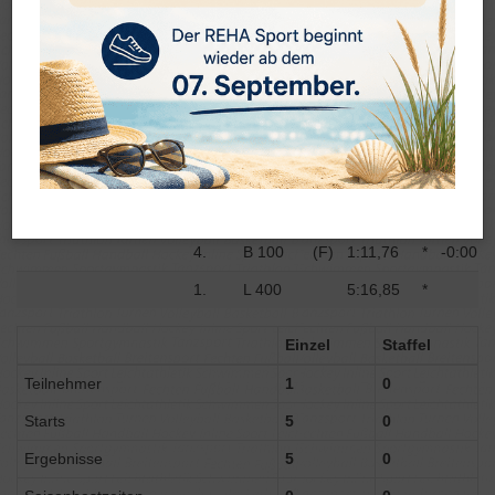
19. Schwaben-Cup (50m-Bahn)
in
Stuttgart
am:
15.-17.03.2024
Name
Platz
Strecke
Zeit
Diff.
Petrella Davide (2008)
1.
B 100
(V)
1:12,31
*
-0:00,5
1.
F1500
19:15,25
*
-0:13,4
10.
F 50
(V)
0:28,27
*
-0:00,8
4.
B 100
(F)
1:11,76
*
-0:00,5
1.
L 400
5:16,85
*
Einzel
Staffel
Teilnehmer
1
0
Starts
5
0
Ergebnisse
5
0