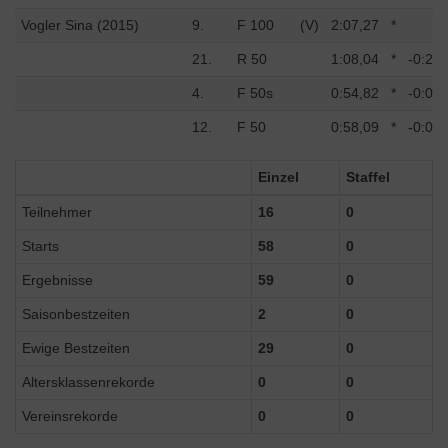
Vogler Sina (2015)
9.
F 100
(V)
2:07,27
*
21.
R 50
1:08,04
*
-0:21,
4.
F 50s
0:54,82
*
-0:03,
12.
F 50
0:58,09
*
-0:05,
Einzel
Staffel
Teilnehmer
16
0
Starts
58
0
Ergebnisse
59
0
Saisonbestzeiten
2
0
Ewige Bestzeiten
29
0
Altersklassenrekorde
0
0
Vereinsrekorde
0
0