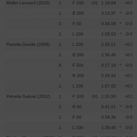
Müller Leonard (2010)
1.
F 100
(V)
1:18,84
+0:01
1.
B 200
3:13,97
*
-0:08,
2.
F 50
0:34,08
*
-0:03,
2.
L 100
1:28,53
*
-0:00,
Petrella Davide (2008)
1.
L 200
2:25,51
+0:02
1.
B 200
2:36,45
+0:03
4.
F 50s
0:27,14
*
-0:00,
1.
R 200
2:28,92
+0:04
1.
L 100
1:07,02
+0:01
Petrella Gabriel (2012)
1.
F 100
(V)
1:15,93
+0:02
2.
R 50
0:41,61
*
-0:04,
1.
F 50
0:34,36
-0:01,
1.
L 100
1:28,45
*
-0:00,