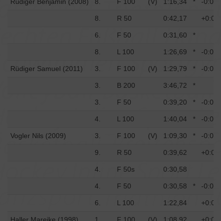
Rüdiger Benjamin (2008)
8.
F 100
(V)
1:16,34
*
-0:00,
8.
R 50
0:42,17
+0:01
6.
F 50
0:31,60
*
8.
L 100
1:26,69
*
-0:01,
Rüdiger Samuel (2011)
3.
F 100
(V)
1:29,79
*
-0:01,
3.
B 200
3:46,72
*
3.
F 50
0:39,20
*
-0:02,
4.
L 100
1:40,04
*
-0:00,
Vogler Nils (2009)
3.
F 100
(V)
1:09,30
*
-0:00,
9.
R 50
0:39,62
+0:01
4.
F 50s
0:30,58
4.
F 50
0:30,58
*
-0:00,
6.
L 100
1:22,84
+0:01
Haller Mareike (1998)
1.
F 100
(V)
1:08,92
+0:01