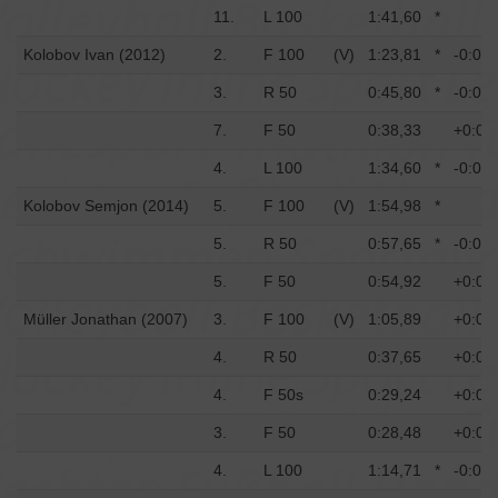
11.
L 100
1:41,60
*
Kolobov Ivan (2012)
2.
F 100
(V)
1:23,81
*
-0:01,
3.
R 50
0:45,80
*
-0:02,
7.
F 50
0:38,33
+0:01
4.
L 100
1:34,60
*
-0:02,
Kolobov Semjon (2014)
5.
F 100
(V)
1:54,98
*
5.
R 50
0:57,65
*
-0:02,
5.
F 50
0:54,92
+0:03
Müller Jonathan (2007)
3.
F 100
(V)
1:05,89
+0:00
4.
R 50
0:37,65
+0:01
4.
F 50s
0:29,24
+0:01
3.
F 50
0:28,48
+0:00
4.
L 100
1:14,71
*
-0:00,