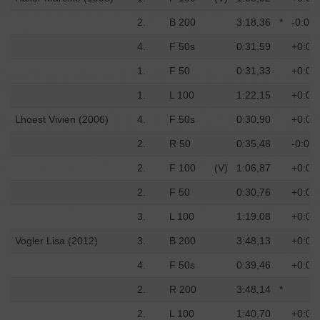
2.
B 200
3:18,36
*
-0:04,
4.
F 50s
0:31,59
+0:00
1.
F 50
0:31,33
+0:00
1.
L 100
1:22,15
+0:01
Lhoest Vivien (2006)
4.
F 50s
0:30,90
+0:00
2.
R 50
0:35,48
-0:00,
2.
F 100
(V)
1:06,87
+0:00
2.
F 50
0:30,76
+0:00
3.
L 100
1:19,08
+0:01
Vogler Lisa (2012)
3.
B 200
3:48,13
+0:01
4.
F 50s
0:39,46
+0:00
2.
R 200
3:48,14
*
2.
L 100
1:40,70
+0:02