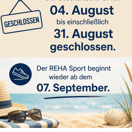
Ergebnisse
2023
BA WÜ 2023
Wettkampf-Er
den-Württembergische Meisterschaften
(50m-Bahn)