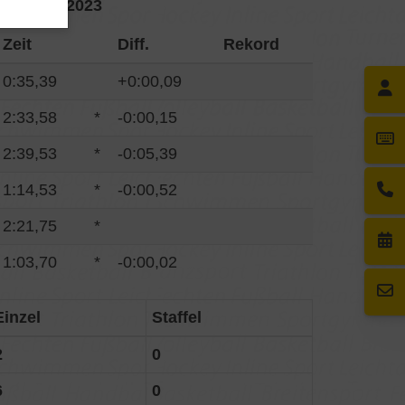
15./16.07.2023
Zeit
Diff.
Rekord
0:35,39
+0:00,09
2:33,58
*
-0:00,15
2:39,53
*
-0:05,39
1:14,53
*
-0:00,52
2:21,75
*
1:03,70
*
-0:00,02
Einzel
Staffel
2
0
6
0