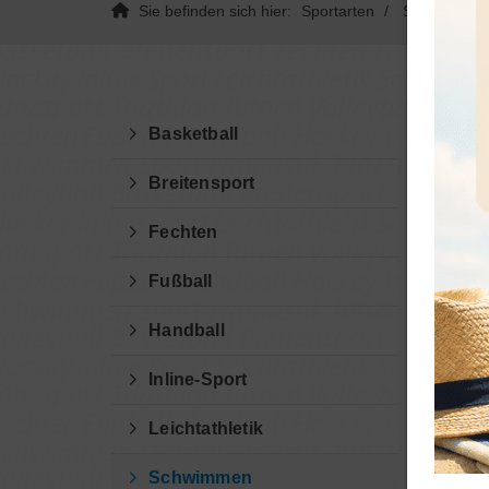
Sie befinden sich hier:
Sportarten
Schwimmen
Basketball
Breitensport
Fechten
Fußball
Handball
Inline-Sport
Ba
Leichtathletik
Schwimmen