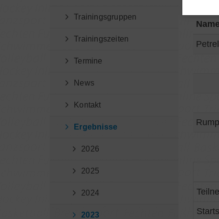
Trainingsgruppen
Nam
Trainingszeiten
Petre
Termine
News
Kontakt
Rumpe
Ergebnisse
2026
2025
Teiln
2024
Start
2023