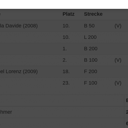
in
Sportbad Neckarpark in
am:
e
Platz
Strecke
lla Davide (2008)
10.
B 50
(V)
10.
L 200
1.
B 200
2.
B 100
(V)
l Lorenz (2009)
18.
F 200
23.
F 100
(V)
ehmer
s