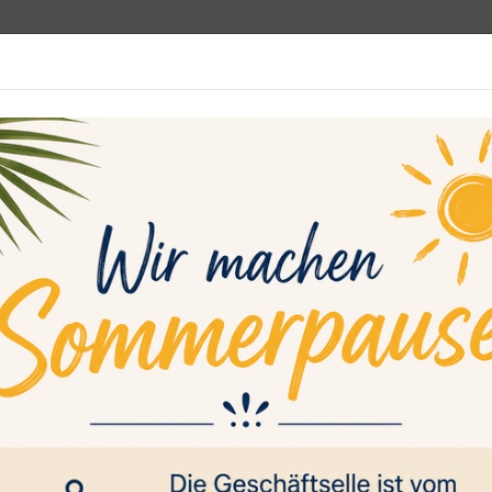
programm
Rehasport
Sportsuche
Media