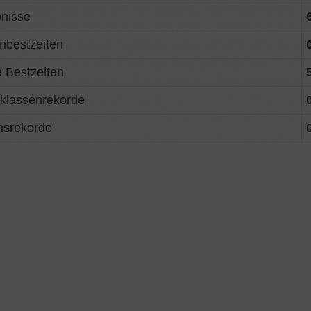
nisse
nbestzeiten
 Bestzeiten
sklassenrekorde
nsrekorde