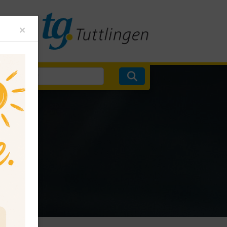
Close
×