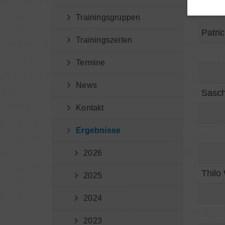
Trainingsgruppen
Patri
Trainingszeiten
Termine
News
Sasch
Kontakt
Ergebnisse
2026
Thilo
2025
2024
2023