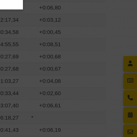
1:07,40
+0:06,80
2:17,34
+0:03,12
0:34,58
+0:00,45
4:55,55
+0:08,51
0:27,69
+0:00,68
0:27,68
+0:00,67
1:03,27
+0:04,08
0:33,44
+0:02,60
3:07,40
+0:06,61
6:18,27
*
0:41,43
+0:06,19