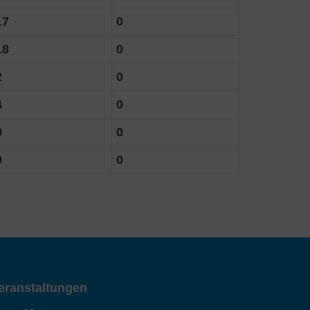
17
0
18
0
2
0
4
0
0
0
0
0
eranstaltungen