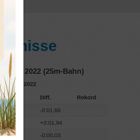
gebnisse
asters 2022 (25m-Bahn)
08./09.10.2022
Zeit
Diff.
Rekord
1:19,33
-0:01,66
0:29,10
+0:01,94
0:29,00
-0:00,03