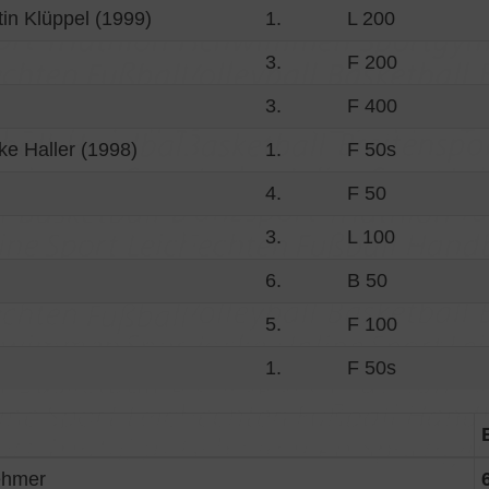
tin Klüppel (1999)
1.
L 200
3.
F 200
3.
F 400
ke Haller (1998)
1.
F 50s
4.
F 50
3.
L 100
6.
B 50
5.
F 100
1.
F 50s
ehmer