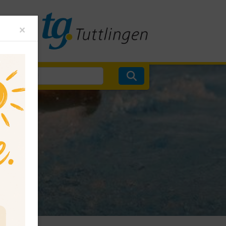
Close
×