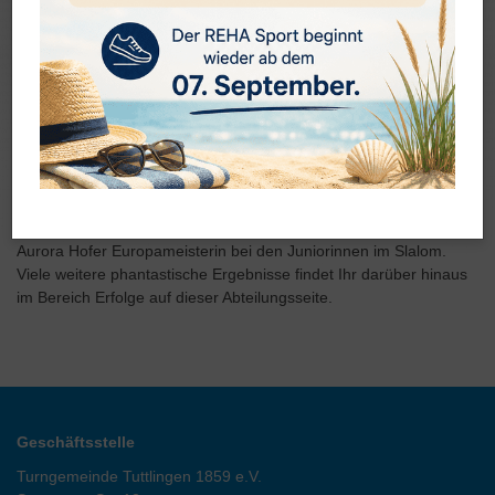
neuen und sehr schönen TG Rennanzüge. Diese positive
Saisoneinstimmung setzte sich nahtlos bis zum Schluss fort. Das
seit vielen Jahren erfolgreiche Team sicherte sich auch diese
Saison wieder Deutschlands einzigen Mannschaftstitel im Inline
Alpin, den Baden-Württemberg-Cup. Unter den vielen
herausragenden Einzelleistungen besonders zu erwähnen ist die
Titelverteidigung von Elea Börsig bei den Weltmeisterschaften
Inline Alpin im Slalom. Ebenfalls Weltmeister in Barcelona/Spanien
wurde erstmals Moritz Doms in der Kombination aus Slalom und
Riesenslalom. In Villablino in Spanien wurde darüber hinaus
Aurora Hofer Europameisterin bei den Juniorinnen im Slalom.
Viele weitere phantastische Ergebnisse findet Ihr darüber hinaus
im Bereich Erfolge auf dieser Abteilungsseite.
Geschäftsstelle
Turngemeinde Tuttlingen 1859 e.V.